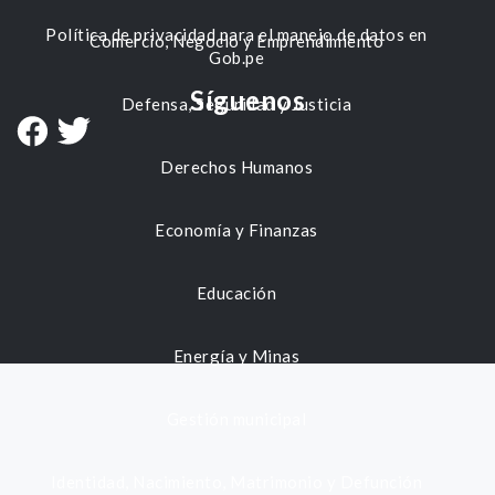
Política de privacidad para el manejo de datos en
Comercio, Negocio y Emprendimiento
Gob.pe
Síguenos
Defensa, Seguridad y Justicia
Derechos Humanos
Economía y Finanzas
Educación
Energía y Minas
Gestión municipal
Identidad, Nacimiento, Matrimonio y Defunción