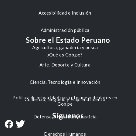
Accesibilidad e Inclusión
Administración pública
Sobre el Estado Peruano
Agricultura, ganadería y pesca
¿Qué es Gob.pe?
Arte, Deporte y Cultura
Ciencia, Tecnología e Innovación
Política de privacidad para el manejo de datos en
Comercio, Negocio y Emprendimiento
Gob.pe
Síguenos
Defensa, Seguridad y Justicia
Derechos Humanos