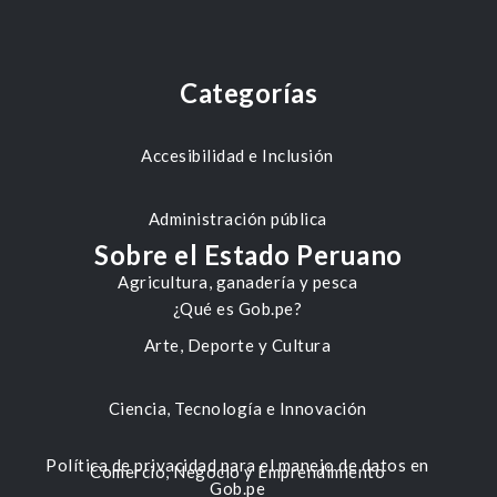
Categorías
Accesibilidad e Inclusión
Administración pública
Sobre el Estado Peruano
Agricultura, ganadería y pesca
¿Qué es Gob.pe?
Arte, Deporte y Cultura
Ciencia, Tecnología e Innovación
Política de privacidad para el manejo de datos en
Comercio, Negocio y Emprendimiento
Gob.pe