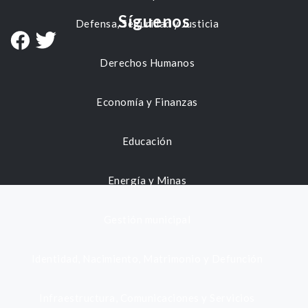
Síguenos
Defensa, Seguridad y Justicia
Derechos Humanos
Economía y Finanzas
Educación
Energía y Minas
Gestión municipal
Identidad, Nacimiento, Matrimonio y Defunción
Infraestructura, Comunicaciones y Servicios