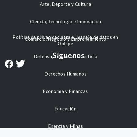
Arte, Deporte y Cultura
Ciencia, Tecnología e Innovación
Política de privacidad para el manejo de datos en
Comercio, Negocio y Emprendimiento
Gob.pe
Síguenos
Defensa, Seguridad y Justicia
Derechos Humanos
Economía y Finanzas
Educación
Energía y Minas