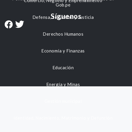
Comercio, Negocio y Emprendimiento
Gob.pe
Síguenos
Defensa, Seguridad y Justicia
Derechos Humanos
Economía y Finanzas
Educación
Energía y Minas
Gestión municipal
Identidad, Nacimiento, Matrimonio y Defunción