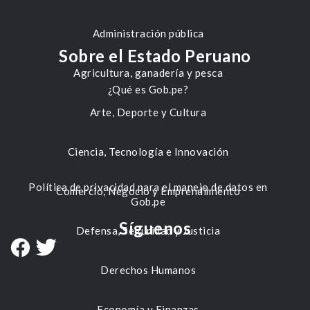
Administración pública
Sobre el Estado Peruano
Agricultura, ganadería y pesca
¿Qué es Gob.pe?
Arte, Deporte y Cultura
Ciencia, Tecnología e Innovación
Política de privacidad para el manejo de datos en
Comercio, Negocio y Emprendimiento
Gob.pe
Síguenos
Defensa, Seguridad y Justicia
Derechos Humanos
Economía y Finanzas