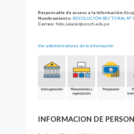
Responsable de acceso a la información:
Abog
Nombramiento:
RESOLUCIÓN RECTORAL Nº 4
Correo:
felix.salazar@unsch.edu.pe
Ver administradores de la información
Datos generales
Planeamiento y
Presupuesto
P
organización
inver
INFORMACION DE PERSO