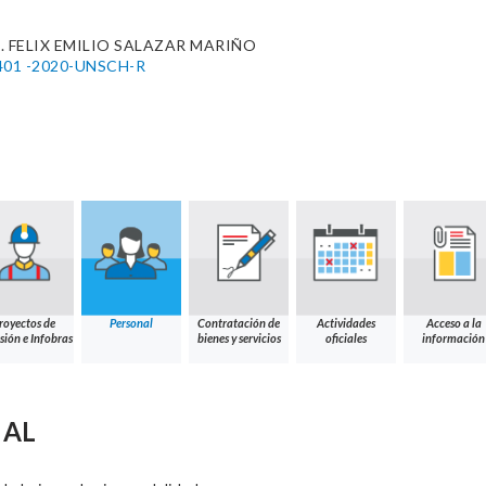
. FELIX EMILIO SALAZAR MARIÑO
01 -2020-UNSCH-R
royectos de
Personal
Contratación de
Actividades
Acceso a la
sión e Infobras
bienes y servicios
oficiales
información
NAL