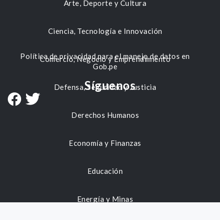
Arte, Deporte y Cultura
Ciencia, Tecnología e Innovación
Política de privacidad para el manejo de datos en
Comercio, Negocio y Emprendimiento
Gob.pe
Síguenos
Defensa, Seguridad y Justicia
Derechos Humanos
Economía y Finanzas
Educación
Energía y Minas