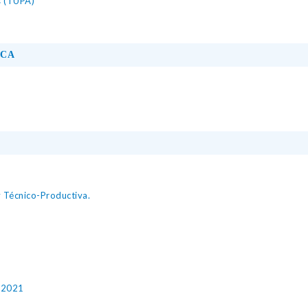
s (TUPA)
ICA
y Técnico-Productiva.
I 2021