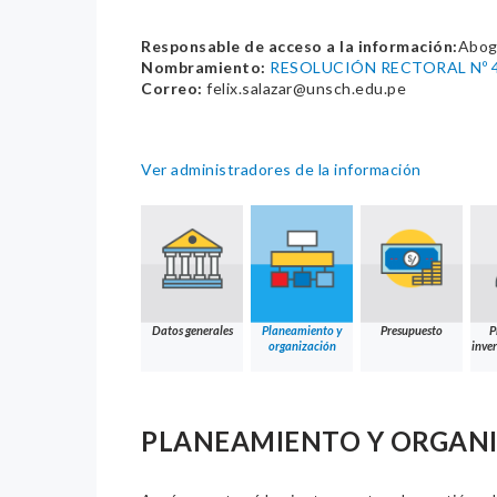
Responsable de acceso a la información:
Abog
Nombramiento:
RESOLUCIÓN RECTORAL Nº 4
Correo:
felix.salazar@unsch.edu.pe
Ver administradores de la información
Datos generales
Planeamiento y
Presupuesto
P
organización
inver
PLANEAMIENTO Y ORGAN