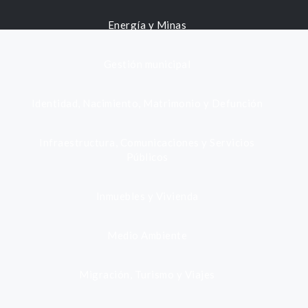
Energía y Minas
Gestión municipal
Identidad, Nacimiento, Matrimonio y Defunción
Infraestructura, Comunicaciones y Servicios
Públicos
Inmuebles y Vivienda
Medio Ambiente
Migración, Turismo y Viajes