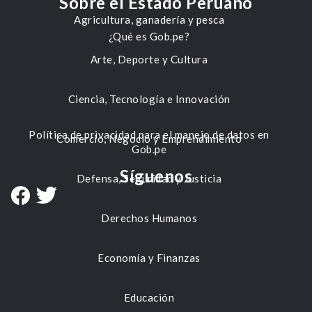
Sobre el Estado Peruano
Agricultura, ganadería y pesca
¿Qué es Gob.pe?
Arte, Deporte y Cultura
Ciencia, Tecnología e Innovación
Política de privacidad para el manejo de datos en
Comercio, Negocio y Emprendimiento
Gob.pe
Síguenos
Defensa, Seguridad y Justicia
Derechos Humanos
Economía y Finanzas
Educación