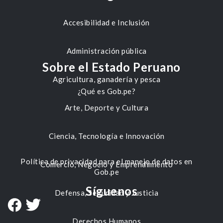
Accesibilidad e Inclusión
Administración pública
Sobre el Estado Peruano
Agricultura, ganadería y pesca
¿Qué es Gob.pe?
Arte, Deporte y Cultura
Ciencia, Tecnología e Innovación
Política de privacidad para el manejo de datos en
Comercio, Negocio y Emprendimiento
Gob.pe
Síguenos
Defensa, Seguridad y Justicia
Derechos Humanos