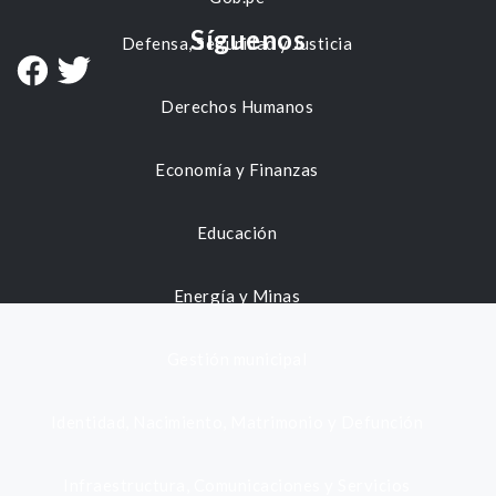
Síguenos
Defensa, Seguridad y Justicia
Derechos Humanos
Economía y Finanzas
Educación
Energía y Minas
Gestión municipal
Identidad, Nacimiento, Matrimonio y Defunción
Infraestructura, Comunicaciones y Servicios