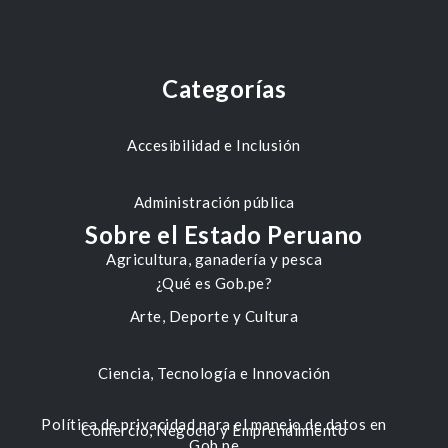
Categorías
Accesibilidad e Inclusión
Administración pública
Sobre el Estado Peruano
Agricultura, ganadería y pesca
¿Qué es Gob.pe?
Arte, Deporte y Cultura
Ciencia, Tecnología e Innovación
Política de privacidad para el manejo de datos en
Comercio, Negocio y Emprendimiento
Gob.pe