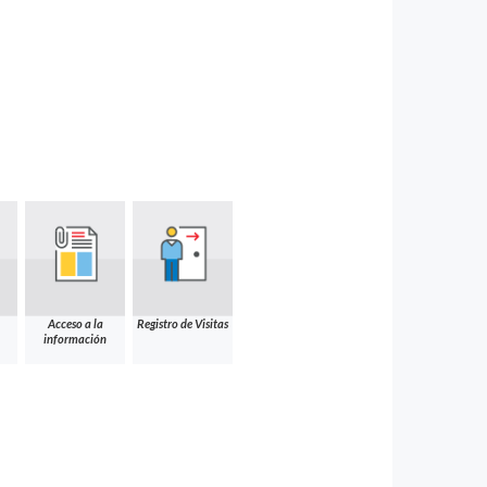
Acceso a la
Registro de Visitas
información