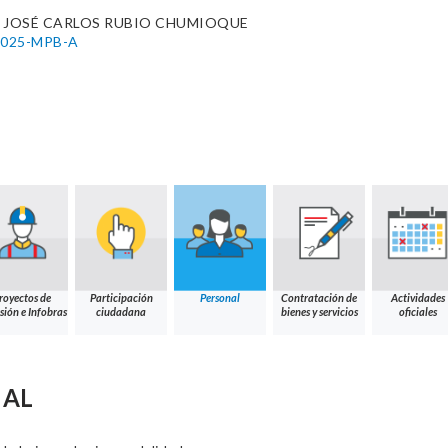
 JOSÉ CARLOS RUBIO CHUMIOQUE
-2025-MPB-A
royectos de
Participación
Personal
Contratación de
Actividades
sión e Infobras
ciudadana
bienes y servicios
oficiales
NAL