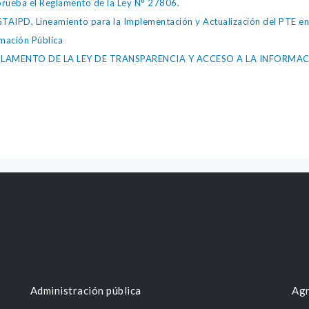
ueba el Reglamento de la Ley N° 27806.
IPD, Lineamiento para la Implementación y Actualización del PTE en l
mación Pública
LAMENTO DE LA LEY DE TRANSPARENCIA Y ACCESO A LA INFORMAC
Administración pública
Agr