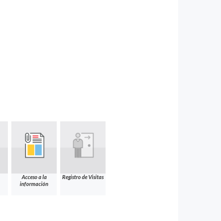
Acceso a la
Registro de Visitas
información