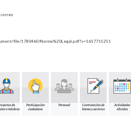
l correo
cument/file/1780460/Norma%20Legal.pdf?v=1617715251
royectos de
Participación
Personal
Contratación de
Actividades
sión e Infobras
ciudadana
bienes y servicios
oficiales