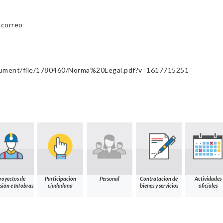
l correo
cument/file/1780460/Norma%20Legal.pdf?v=1617715251
royectos de
Participación
Personal
Contratación de
Actividades
sión e Infobras
ciudadana
bienes y servicios
oficiales