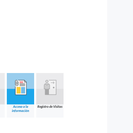
Acceso a la
Registro de Visitas
información