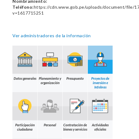
Nombramiento:
Teléfono:
https://cdn.www.gob.pe/uploads/document/file/
v=1617715251
Ver administradores de la información
Datos generales
Planeamiento y
Presupuesto
Proyectos de
organización
inversión e
Infobras
Participación
Personal
Contratación de
Actividades
ciudadana
bienes y servicios
oficiales