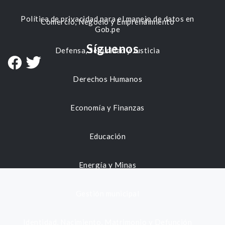
Política de privacidad para el manejo de datos en
Comercio, Negocio y Emprendimiento
Gob.pe
Síguenos
Defensa, Seguridad y Justicia
Derechos Humanos
Economía y Finanzas
Educación
Energía y Minas
Gestión municipal
Identidad, Nacimiento, Matrimonio y Defunción