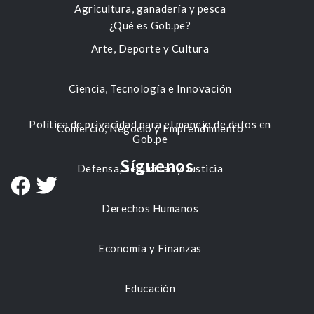
Agricultura, ganadería y pesca
¿Qué es Gob.pe?
Arte, Deporte y Cultura
Ciencia, Tecnología e Innovación
Política de privacidad para el manejo de datos en
Comercio, Negocio y Emprendimiento
Gob.pe
Síguenos
Defensa, Seguridad y Justicia
Derechos Humanos
Economía y Finanzas
Educación