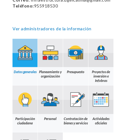
Teléfono:
955918530
Ver administradores de la información
Datos generales
Planeamiento y
Presupuesto
Proyectos de
organización
inversión e
Infobras
Participación
Personal
Contratación de
Actividades
ciudadana
bienes y servicios
oficiales