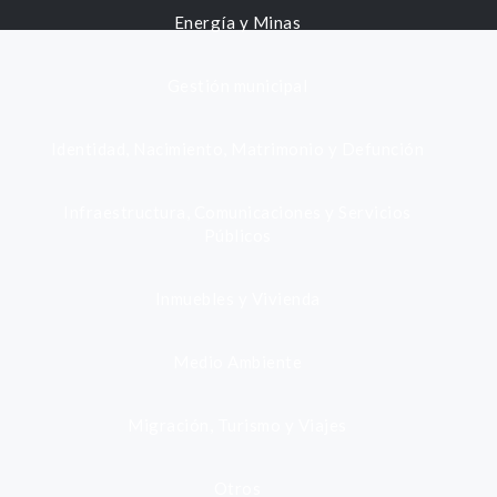
Energía y Minas
Gestión municipal
Identidad, Nacimiento, Matrimonio y Defunción
Infraestructura, Comunicaciones y Servicios
Públicos
Inmuebles y Vivienda
Medio Ambiente
Migración, Turismo y Viajes
Otros