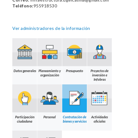
Teléfono:
955918530
Ver administradores de la información
Datos generales
Planeamiento y
Presupuesto
Proyectos de
organización
inversión e
Infobras
Participación
Personal
Contratación de
Actividades
ciudadana
bienes y servicios
oficiales