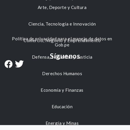
Arte, Deporte y Cultura
Ciencia, Tecnología e Innovación
Política de privacidad para el manejo de datos en
Comercio, Negocio y Emprendimiento
Gob.pe
Síguenos
Defensa, Seguridad y Justicia
Derechos Humanos
Economía y Finanzas
Educación
Energía y Minas