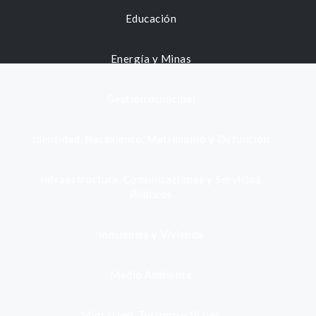
Educación
Energía y Minas
Gestión municipal
Identidad, Nacimiento, Matrimonio y Defunción
Infraestructura, Comunicaciones y Servicios
Públicos
Inmuebles y Vivienda
Medio Ambiente
Migración, Turismo y Viajes