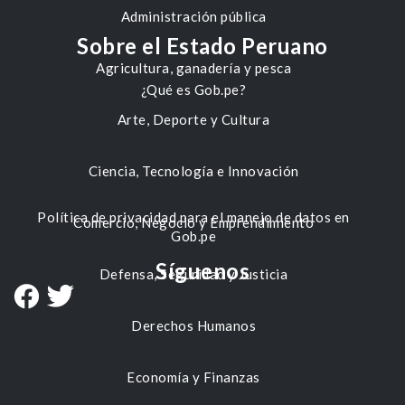
Administración pública
Sobre el Estado Peruano
Agricultura, ganadería y pesca
¿Qué es Gob.pe?
Arte, Deporte y Cultura
Ciencia, Tecnología e Innovación
Política de privacidad para el manejo de datos en
Comercio, Negocio y Emprendimiento
Gob.pe
Síguenos
Defensa, Seguridad y Justicia
Derechos Humanos
Economía y Finanzas