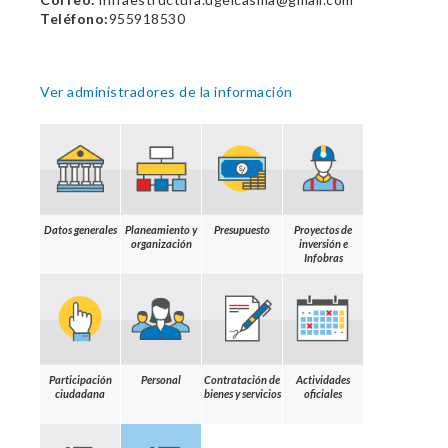
Teléfono:
955918530
Ver administradores de la información
Datos generales
Planeamiento y
Presupuesto
Proyectos de
organización
inversión e
Infobras
Participación
Personal
Contratación de
Actividades
ciudadana
bienes y servicios
oficiales