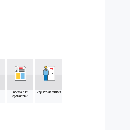
Acceso a la
Registro de Visitas
información