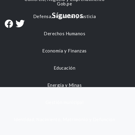
Gob.pe
Síguenos
Defensa, Seguridad y Justicia
Derechos Humanos
Economía y Finanzas
Educación
Energía y Minas
Gestión municipal
Identidad, Nacimiento, Matrimonio y Defunción