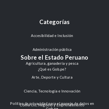
Categorías
Accesibilidad e Inclusión
Administración pública
Sobre el Estado Peruano
Agricultura, ganadería y pesca
¿Qué es Gob.pe?
Arte, Deporte y Cultura
Ciencia, Tecnología e Innovación
Política de privacidad para el manejo de datos en
Comercio, Negocio y Emprendimiento
Gob.pe