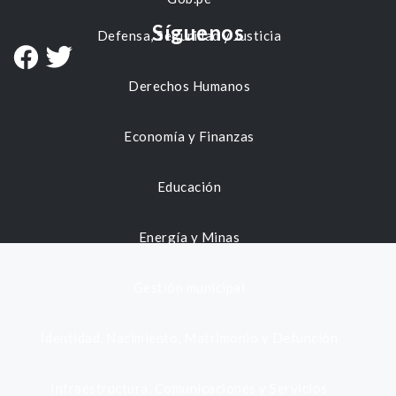
Síguenos
Defensa, Seguridad y Justicia
Derechos Humanos
Economía y Finanzas
Educación
Energía y Minas
Gestión municipal
Identidad, Nacimiento, Matrimonio y Defunción
Infraestructura, Comunicaciones y Servicios