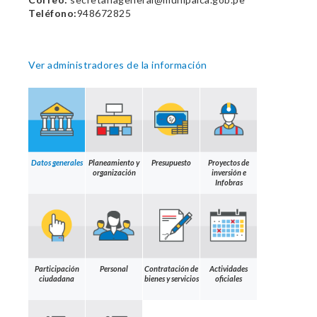
Teléfono:
948672825
Ver administradores de la información
Datos generales
Planeamiento y
Presupuesto
Proyectos de
organización
inversión e
Infobras
Participación
Personal
Contratación de
Actividades
ciudadana
bienes y servicios
oficiales