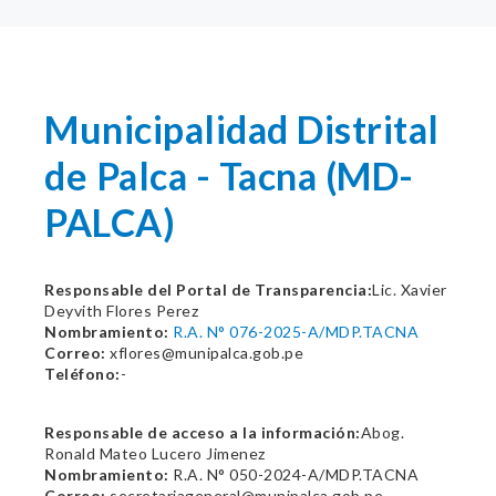
Municipalidad Distrital
de Palca - Tacna (MD-
PALCA)
Responsable del Portal de Transparencia:
Lic. Xavier
Deyvith Flores Perez
Nombramiento:
R.A. N° 076-2025-A/MDP.TACNA
Correo:
xflores@munipalca.gob.pe
Teléfono:
-
Responsable de acceso a la información:
Abog.
Ronald Mateo Lucero Jimenez
Nombramiento:
R.A. N° 050-2024-A/MDP.TACNA
Correo:
secretariageneral@munipalca.gob.pe