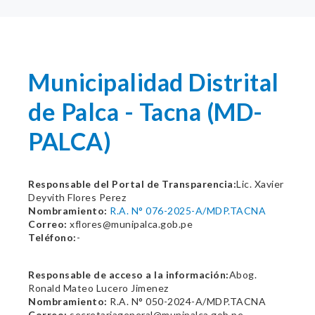
Municipalidad Distrital
de Palca - Tacna (MD-
PALCA)
Responsable del Portal de Transparencia:
Lic. Xavier
Deyvith Flores Perez
Nombramiento:
R.A. N° 076-2025-A/MDP.TACNA
Correo:
xflores@munipalca.gob.pe
Teléfono:
-
Responsable de acceso a la información:
Abog.
Ronald Mateo Lucero Jimenez
Nombramiento:
R.A. N° 050-2024-A/MDP.TACNA
Correo:
secretariageneral@munipalca.gob.pe