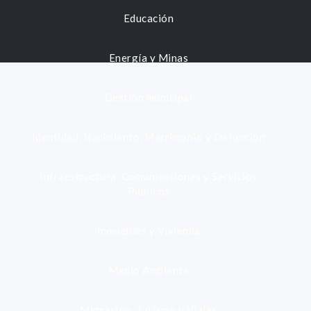
Educación
Energía y Minas
Gestión municipal
Identidad, Nacimiento, Matrimonio y Defunción
Infraestructura, Comunicaciones y Servicios
Públicos
Inmuebles y Vivienda
Medio Ambiente
Migración, Turismo y Viajes