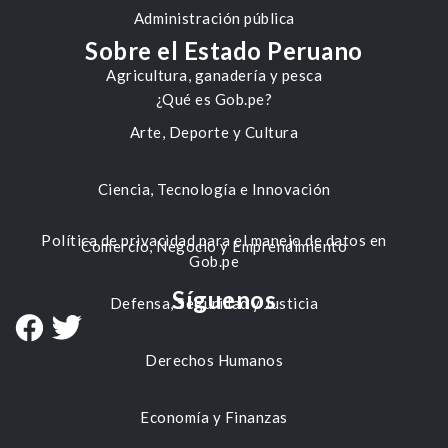
Administración pública
Sobre el Estado Peruano
Agricultura, ganadería y pesca
¿Qué es Gob.pe?
Arte, Deporte y Cultura
Ciencia, Tecnología e Innovación
Política de privacidad para el manejo de datos en
Comercio, Negocio y Emprendimiento
Gob.pe
Síguenos
Defensa, Seguridad y Justicia
Derechos Humanos
Economía y Finanzas