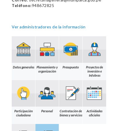
Teléfono:
948672825
Ver administradores de la información
Datos generales
Planeamiento y
Presupuesto
Proyectos de
organización
inversión e
Infobras
Participación
Personal
Contratación de
Actividades
ciudadana
bienes y servicios
oficiales