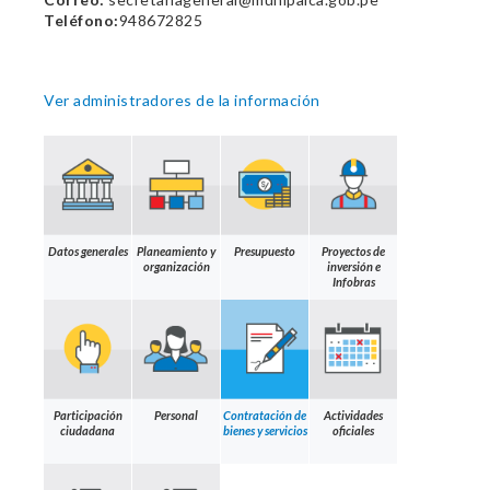
Teléfono:
948672825
Ver administradores de la información
Datos generales
Planeamiento y
Presupuesto
Proyectos de
organización
inversión e
Infobras
Participación
Personal
Contratación de
Actividades
ciudadana
bienes y servicios
oficiales