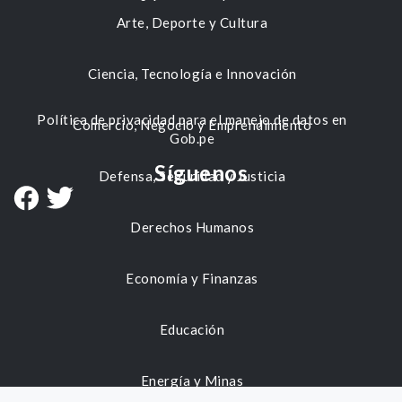
Arte, Deporte y Cultura
Ciencia, Tecnología e Innovación
Política de privacidad para el manejo de datos en
Comercio, Negocio y Emprendimiento
Gob.pe
Síguenos
Defensa, Seguridad y Justicia
Derechos Humanos
Economía y Finanzas
Educación
Energía y Minas