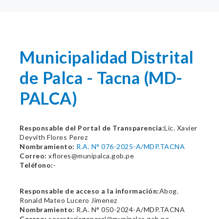
Municipalidad Distrital
de Palca - Tacna (MD-
PALCA)
Responsable del Portal de Transparencia:
Lic. Xavier
Deyvith Flores Perez
Nombramiento:
R.A. N° 076-2025-A/MDP.TACNA
Correo:
xflores@munipalca.gob.pe
Teléfono:
-
Responsable de acceso a la información:
Abog.
Ronald Mateo Lucero Jimenez
Nombramiento:
R.A. N° 050-2024-A/MDP.TACNA
Correo:
secretariageneral@munipalca.gob.pe