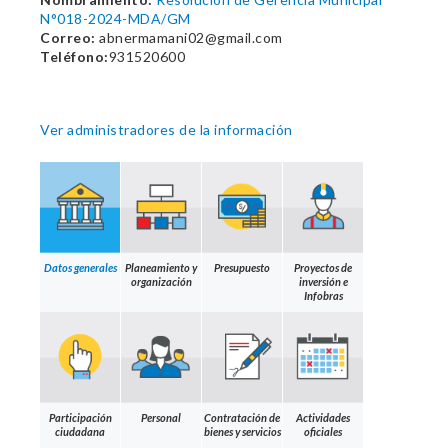
N°018-2024-MDA/GM
Correo:
abnermamani02@gmail.com
Teléfono:
931520600
Ver administradores de la información
Datos generales
Planeamiento y
Presupuesto
Proyectos de
organización
inversión e
Infobras
Participación
Personal
Contratación de
Actividades
ciudadana
bienes y servicios
oficiales