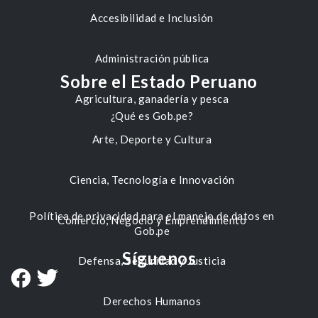
Accesibilidad e Inclusión
Administración pública
Sobre el Estado Peruano
Agricultura, ganadería y pesca
¿Qué es Gob.pe?
Arte, Deporte y Cultura
Ciencia, Tecnología e Innovación
Política de privacidad para el manejo de datos en
Comercio, Negocio y Emprendimiento
Gob.pe
Síguenos
Defensa, Seguridad y Justicia
Derechos Humanos