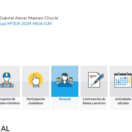
 Gabriel Abner Mamani Chuchi
icipal N°018-2024-MDA/GM
royectos de
Participación
Personal
Contratación de
Actividades
sión e Infobras
ciudadana
bienes y servicios
oficiales
NAL