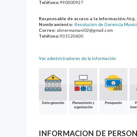
Teléfono:
990000927
Responsable de acceso a la información:
Abg.
Nombramiento:
Resolucion de Gerencia Mun
Correo:
abnermamani02@gmail.com
Teléfono:
931520600
Ver administradores de la información
Datos generales
Planeamiento y
Presupuesto
P
organización
inver
INFORMACION DE PERSO