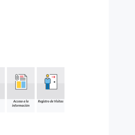
Acceso a la
Registro de Visitas
información