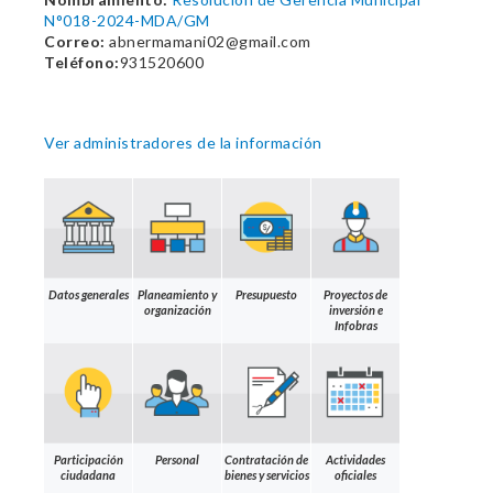
N°018-2024-MDA/GM
Correo:
abnermamani02@gmail.com
Teléfono:
931520600
Ver administradores de la información
Datos generales
Planeamiento y
Presupuesto
Proyectos de
organización
inversión e
Infobras
Participación
Personal
Contratación de
Actividades
ciudadana
bienes y servicios
oficiales