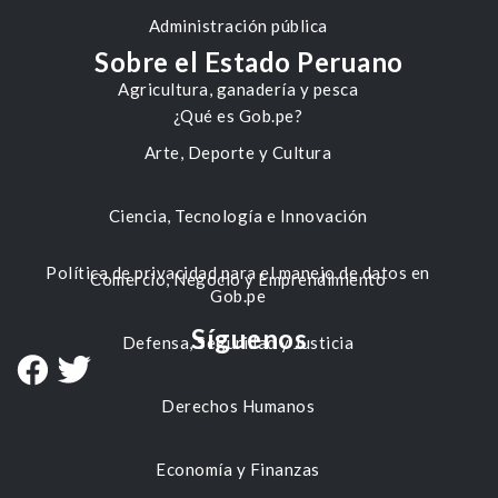
Administración pública
Sobre el Estado Peruano
Agricultura, ganadería y pesca
¿Qué es Gob.pe?
Arte, Deporte y Cultura
Ciencia, Tecnología e Innovación
Política de privacidad para el manejo de datos en
Comercio, Negocio y Emprendimiento
Gob.pe
Síguenos
Defensa, Seguridad y Justicia
Derechos Humanos
Economía y Finanzas