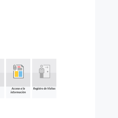
Acceso a la
Registro de Visitas
información