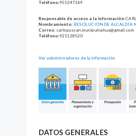
Teléfono:
955247169
Responsable de acceso a la información:
CAR
Nombramiento:
RESOLUCION DE ALCALDÍA N
Correo:
carlopuscan.munipuinahua@gmail.com
Teléfono:
921128520
Ver administradores de la información
Datos generales
Planeamiento y
Presupuesto
P
organización
inver
DATOS GENERALES