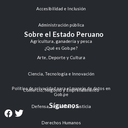
Accesibilidad e Inclusión
Administración pública
Sobre el Estado Peruano
Agricultura, ganadería y pesca
¿Qué es Gob.pe?
Arte, Deporte y Cultura
Ciencia, Tecnología e Innovación
Política de privacidad para el manejo de datos en
Comercio, Negocio y Emprendimiento
Gob.pe
Síguenos
Defensa, Seguridad y Justicia
Derechos Humanos