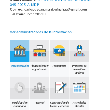
045-2025-A-MDP
Correo:
carlopuscan.munipuinahua@gmail.com
Teléfono:
921128520
Ver administradores de la información
Datos generales
Planeamiento y
Presupuesto
Proyectos de
organización
inversión e
Infobras
Participación
Personal
Contratación de
Actividades
ciudadana
bienes y servicios
oficiales