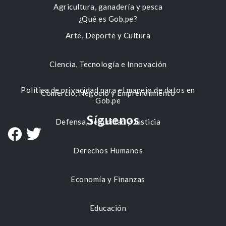
Agricultura, ganadería y pesca
¿Qué es Gob.pe?
Arte, Deporte y Cultura
Ciencia, Tecnología e Innovación
Política de privacidad para el manejo de datos en
Comercio, Negocio y Emprendimiento
Gob.pe
Síguenos
Defensa, Seguridad y Justicia
Derechos Humanos
Economía y Finanzas
Educación