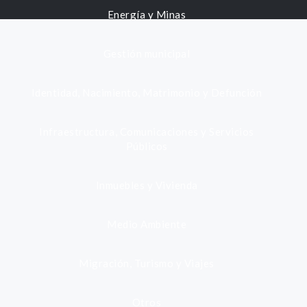
Energía y Minas
Gestión municipal
Identidad, Nacimiento, Matrimonio y Defunción
Infraestructura, Comunicaciones y Servicios
Públicos
Inmuebles y Vivienda
Medio Ambiente
Migración, Turismo y Viajes
Otros