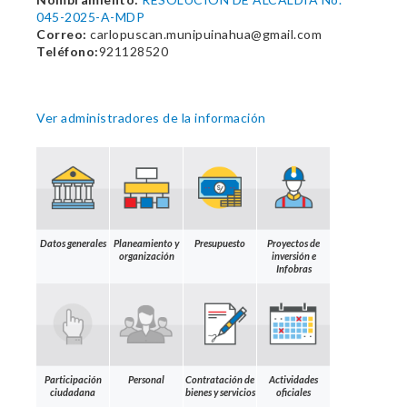
045-2025-A-MDP
Correo:
carlopuscan.munipuinahua@gmail.com
Teléfono:
921128520
Ver administradores de la información
Datos generales
Planeamiento y
Presupuesto
Proyectos de
organización
inversión e
Infobras
Participación
Personal
Contratación de
Actividades
ciudadana
bienes y servicios
oficiales