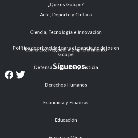
¿Qué es Gob.pe?
Arte, Deporte y Cultura
Ciencia, Tecnología e Innovación
Política de privacidad para el manejo de datos en
Comercio, Negocio y Emprendimiento
Gob.pe
Síguenos
Defensa, Seguridad y Justicia
Derechos Humanos
Economía y Finanzas
Educación
Energía y Minas