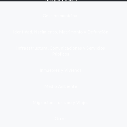
Gestión municipal
Identidad, Nacimiento, Matrimonio y Defunción
Infraestructura, Comunicaciones y Servicios
Públicos
Inmuebles y Vivienda
Medio Ambiente
Migración, Turismo y Viajes
Otros