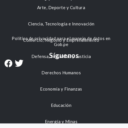
Arte, Deporte y Cultura
Ciencia, Tecnología e Innovación
Política de privacidad para el manejo de datos en
Comercio, Negocio y Emprendimiento
Gob.pe
Síguenos
Defensa, Seguridad y Justicia
Derechos Humanos
Economía y Finanzas
Educación
Energía y Minas