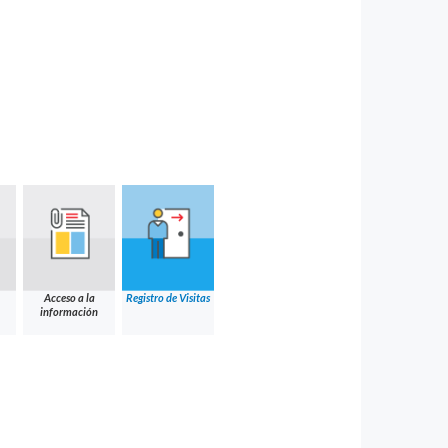
Acceso a la
Registro de Visitas
información