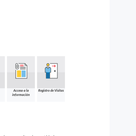
Acceso a la
Registro de Visitas
información