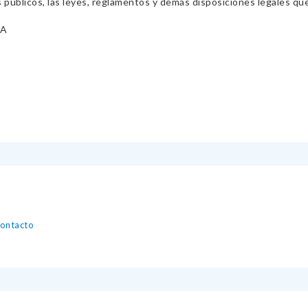
s públicos, las leyes, reglamentos y demás disposiciones legales qu
NA
contacto