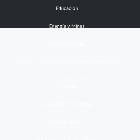
Educación
Energía y Minas
Gestión municipal
Identidad, Nacimiento, Matrimonio y Defunción
Infraestructura, Comunicaciones y Servicios
Públicos
Inmuebles y Vivienda
Medio Ambiente
Migración, Turismo y Viajes