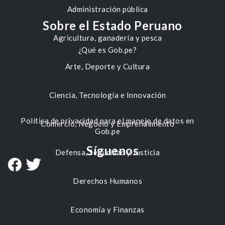
Administración pública
Sobre el Estado Peruano
Agricultura, ganadería y pesca
¿Qué es Gob.pe?
Arte, Deporte y Cultura
Ciencia, Tecnología e Innovación
Política de privacidad para el manejo de datos en
Comercio, Negocio y Emprendimiento
Gob.pe
Síguenos
Defensa, Seguridad y Justicia
Derechos Humanos
Economía y Finanzas