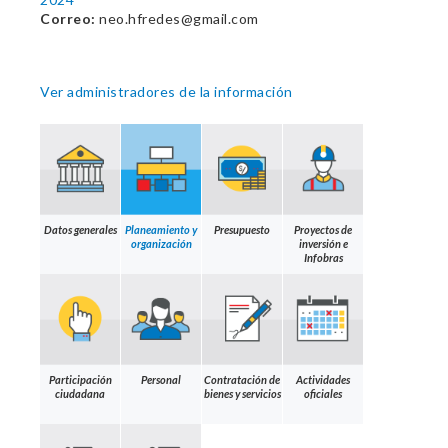
Correo:
neo.hfredes@gmail.com
Ver administradores de la información
Datos generales
Planeamiento y
Presupuesto
Proyectos de
organización
inversión e
Infobras
Participación
Personal
Contratación de
Actividades
ciudadana
bienes y servicios
oficiales