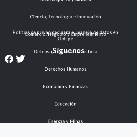
Ciencia, Tecnología e Innovación
Política de privacidad para el manejo de datos en
Comercio, Negocio y Emprendimiento
Gob.pe
Síguenos
Defensa, Seguridad y Justicia
Derechos Humanos
Economía y Finanzas
Educación
Energía y Minas