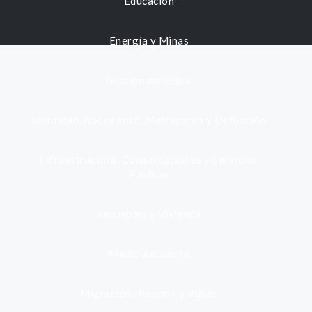
Educación
Energía y Minas
Gestión municipal
Identidad, Nacimiento, Matrimonio y Defunción
Infraestructura, Comunicaciones y Servicios
Públicos
Inmuebles y Vivienda
Medio Ambiente
Migración, Turismo y Viajes