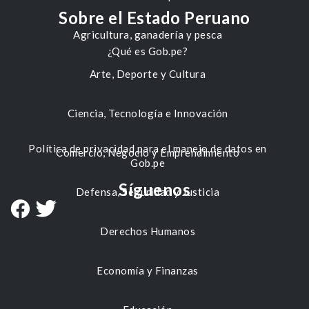
Sobre el Estado Peruano
Agricultura, ganadería y pesca
¿Qué es Gob.pe?
Arte, Deporte y Cultura
Ciencia, Tecnología e Innovación
Política de privacidad para el manejo de datos en
Comercio, Negocio y Emprendimiento
Gob.pe
Síguenos
Defensa, Seguridad y Justicia
Derechos Humanos
Economía y Finanzas