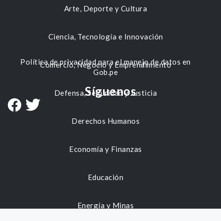
Arte, Deporte y Cultura
Ciencia, Tecnología e Innovación
Política de privacidad para el manejo de datos en
Comercio, Negocio y Emprendimiento
Gob.pe
Síguenos
Defensa, Seguridad y Justicia
Derechos Humanos
Economía y Finanzas
Educación
Energía y Minas