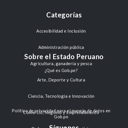
Categorías
Accesibilidad e Inclusión
Administración pública
Sobre el Estado Peruano
Agricultura, ganadería y pesca
¿Qué es Gob.pe?
Arte, Deporte y Cultura
Ciencia, Tecnología e Innovación
Política de privacidad para el manejo de datos en
Comercio, Negocio y Emprendimiento
Gob.pe
Síguenos