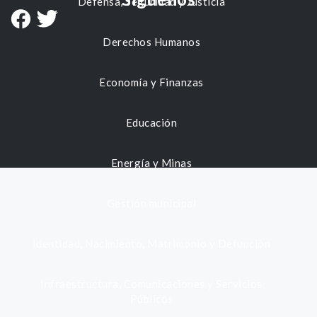
Defensa, Seguridad y Justicia
Derechos Humanos
Economía y Finanzas
Educación
Energía y Minas
Gestión municipal
Identidad, Nacimiento, Matrimonio y Defunción
Infraestructura, Comunicaciones y Servicios
Públicos