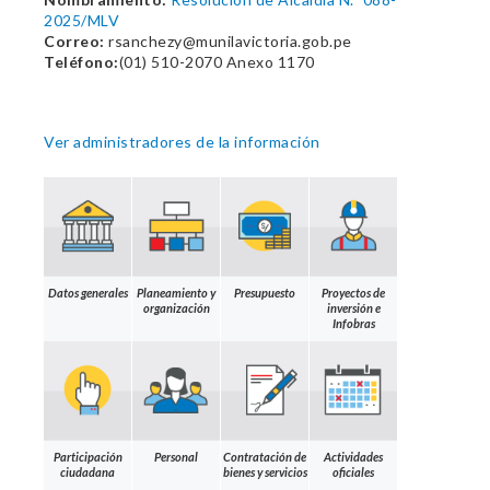
2025/MLV
Correo:
rsanchezy@munilavictoria.gob.pe
Teléfono:
(01) 510-2070 Anexo 1170
Ver administradores de la información
Datos generales
Planeamiento y
Presupuesto
Proyectos de
organización
inversión e
Infobras
Participación
Personal
Contratación de
Actividades
ciudadana
bienes y servicios
oficiales