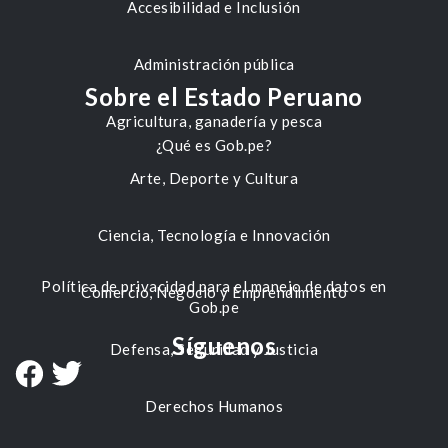
Accesibilidad e Inclusión
Administración pública
Sobre el Estado Peruano
Agricultura, ganadería y pesca
¿Qué es Gob.pe?
Arte, Deporte y Cultura
Ciencia, Tecnología e Innovación
Política de privacidad para el manejo de datos en
Comercio, Negocio y Emprendimiento
Gob.pe
Síguenos
Defensa, Seguridad y Justicia
Derechos Humanos