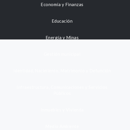
Economía y Finanzas
Educación
Energía y Minas
Gestión municipal
Identidad, Nacimiento, Matrimonio y Defunción
Infraestructura, Comunicaciones y Servicios
Públicos
Inmuebles y Vivienda
Medio Ambiente