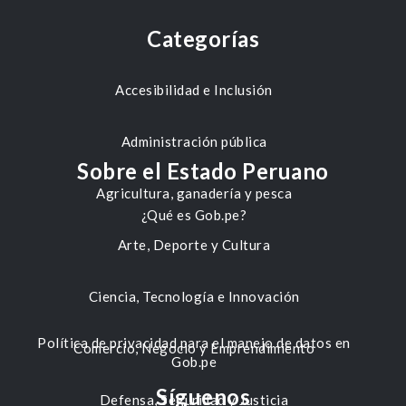
Categorías
Accesibilidad e Inclusión
Administración pública
Sobre el Estado Peruano
Agricultura, ganadería y pesca
¿Qué es Gob.pe?
Arte, Deporte y Cultura
Ciencia, Tecnología e Innovación
Política de privacidad para el manejo de datos en
Comercio, Negocio y Emprendimiento
Gob.pe
Síguenos
Defensa, Seguridad y Justicia