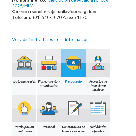
2025/MLV
Correo:
rsanchezy@munilavictoria.gob.pe
Teléfono:
(01) 510-2070 Anexo 1170
Ver administradores de la información
Datos generales
Planeamiento y
Presupuesto
Proyectos de
organización
inversión e
Infobras
Participación
Personal
Contratación de
Actividades
ciudadana
bienes y servicios
oficiales