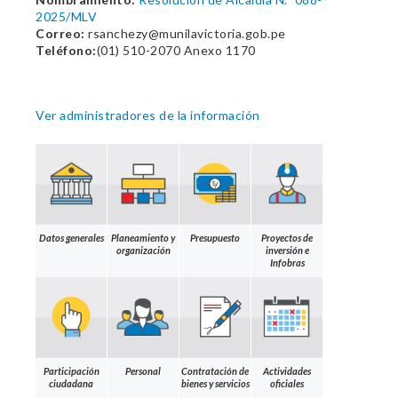
2025/MLV
Correo:
rsanchezy@munilavictoria.gob.pe
Teléfono:
(01) 510-2070 Anexo 1170
Ver administradores de la información
Datos generales
Planeamiento y
Presupuesto
Proyectos de
organización
inversión e
Infobras
Participación
Personal
Contratación de
Actividades
ciudadana
bienes y servicios
oficiales