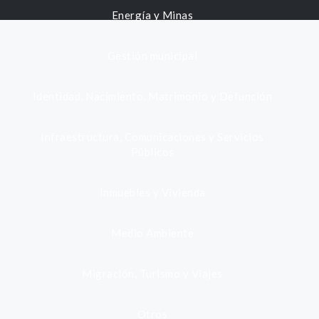
Energía y Minas
Gestión municipal
Identidad, Nacimiento, Matrimonio y Defunción
Infraestructura, Comunicaciones y Servicios
Públicos
Inmuebles y Vivienda
Medio Ambiente
Migración, Turismo y Viajes
Otros