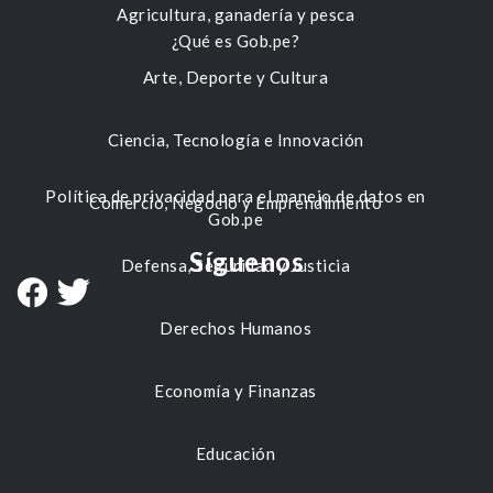
Agricultura, ganadería y pesca
¿Qué es Gob.pe?
Arte, Deporte y Cultura
Ciencia, Tecnología e Innovación
Política de privacidad para el manejo de datos en
Comercio, Negocio y Emprendimiento
Gob.pe
Síguenos
Defensa, Seguridad y Justicia
Derechos Humanos
Economía y Finanzas
Educación