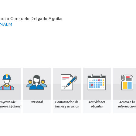
Rocío Consuelo Delgado Aguilar
-UNALM
royectos de
Personal
Contratación de
Actividades
Acceso a la
sión e Infobras
bienes y servicios
oficiales
información