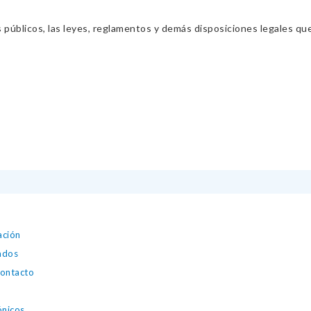
s públicos, las leyes, reglamentos y demás disposiciones legales qu
ación
zados
contacto
ónicos