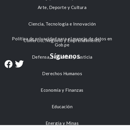
Arte, Deporte y Cultura
Ciencia, Tecnología e Innovación
Política de privacidad para el manejo de datos en
Comercio, Negocio y Emprendimiento
Gob.pe
Síguenos
Defensa, Seguridad y Justicia
Derechos Humanos
Economía y Finanzas
Educación
Energía y Minas