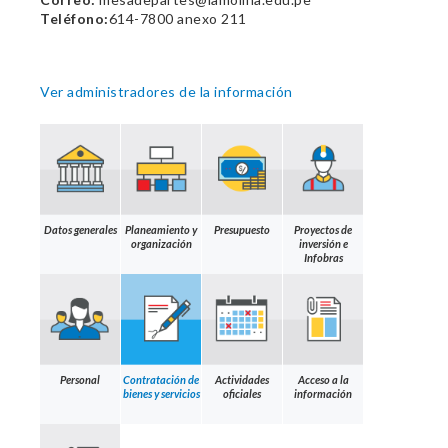
Teléfono:
614-7800 anexo 211
Ver administradores de la información
Datos generales
Planeamiento y
Presupuesto
Proyectos de
organización
inversión e
Infobras
Personal
Contratación de
Actividades
Acceso a la
bienes y servicios
oficiales
información