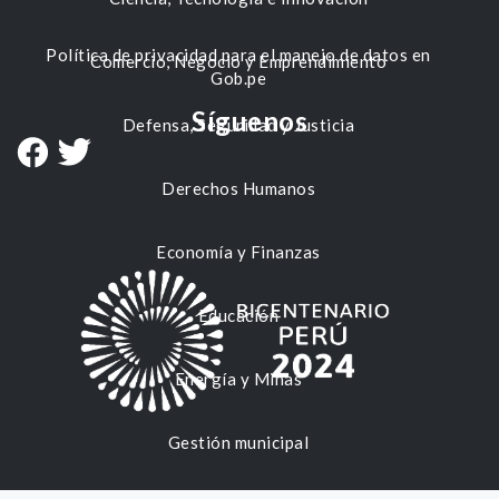
Política de privacidad para el manejo de datos en
Comercio, Negocio y Emprendimiento
Gob.pe
Síguenos
Defensa, Seguridad y Justicia
Derechos Humanos
Economía y Finanzas
Educación
Energía y Minas
Gestión municipal