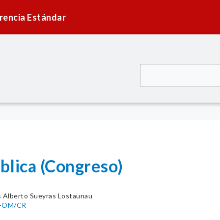
rencia Estándar
blica (Congreso)
s Alberto Sueyras Lostaunau
9-OM/CR