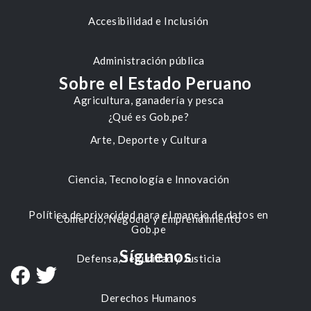
Accesibilidad e Inclusión
Administración pública
Sobre el Estado Peruano
Agricultura, ganadería y pesca
¿Qué es Gob.pe?
Arte, Deporte y Cultura
Ciencia, Tecnología e Innovación
Política de privacidad para el manejo de datos en
Comercio, Negocio y Emprendimiento
Gob.pe
Síguenos
Defensa, Seguridad y Justicia
Derechos Humanos