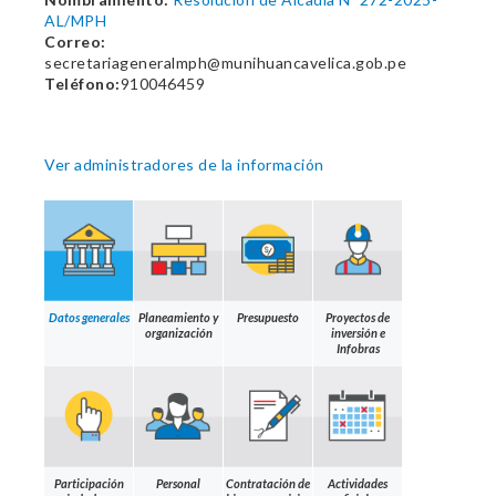
AL/MPH
Correo:
secretariageneralmph@munihuancavelica.gob.pe
Teléfono:
910046459
Ver administradores de la información
Datos generales
Planeamiento y
Presupuesto
Proyectos de
organización
inversión e
Infobras
Participación
Personal
Contratación de
Actividades