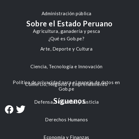
Administración pública
Sobre el Estado Peruano
Agricultura, ganadería y pesca
¿Qué es Gob.pe?
Arte, Deporte y Cultura
Ciencia, Tecnología e Innovación
Política de privacidad para el manejo de datos en
Comercio, Negocio y Emprendimiento
Gob.pe
Síguenos
Defensa, Seguridad y Justicia
Derechos Humanos
Economía y Finanzas