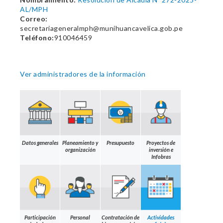
AL/MPH
Correo:
secretariageneralmph@munihuancavelica.gob.pe
Teléfono:
910046459
Ver administradores de la información
Datos generales
Planeamiento y
Presupuesto
Proyectos de
organización
inversión e
Infobras
Participación
Personal
Contratación de
Actividades