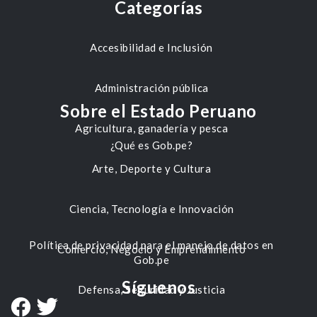
Categorías
Accesibilidad e Inclusión
Administración pública
Sobre el Estado Peruano
Agricultura, ganadería y pesca
¿Qué es Gob.pe?
Arte, Deporte y Cultura
Ciencia, Tecnología e Innovación
Política de privacidad para el manejo de datos en
Comercio, Negocio y Emprendimiento
Gob.pe
Síguenos
Defensa, Seguridad y Justicia